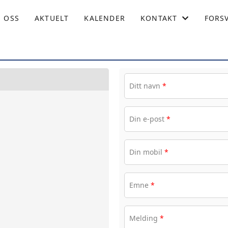
 OSS
AKTUELT
KALENDER
KONTAKT
FORS
KONTAKT OSS
STYRET
Ditt navn
*
BLI MEDLEM
Din e-post
*
Din mobil
*
Emne
*
Melding
*